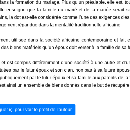
ans la formation du mariage. Plus qu’un préalable, elle est, to
lle enseigne que la famille du marié et de la mariée serait 
ains, la dot est-elle considérée comme l’une des exigences clé
gement répandue dans la mentalité traditionnelle africaine.
ment utilisée dans la société africaine contemporaine et fait e
es biens matériels qu’un époux doit verser à la famille de sa 
ns et est compris différemment d’une société à une autre et d’u
ituées par le futur époux et son clan, non pas à sa future épous
ubliquement par le futur époux et sa famille aux parents de la
t est ainsi un ensemble de biens donnés dans le but de récupérer
quer içi pour voir le profil de l'auteur