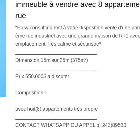
immeuble à vendre avec 8 appartemen
rue
*Easy consulting met à votre disposition vente d'une p
ème rue industriel avec une grande maison de R+1 avec
emplacement Très calme et sécurisée*
_____________________________
Dimension 15m sur 25m (375m²)
_____________________________
Prix 650.000$ a discuter
_____________________________
Composition :
avec huit(8) appartements très propre
_____________________________
CONTACT WHATSAPP OU APPEL :(+243)89530