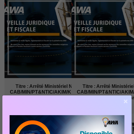
Titre : Arrêté Ministériel N°
Titre : Arrêté Ministérie
CAB/MIN/PT&NTIC/AKIM/KL/Kabs/......
CAB/MIN/PT&NTIC/AKIM/KL
| Télécoms et Médias
| Télécoms et Média
×