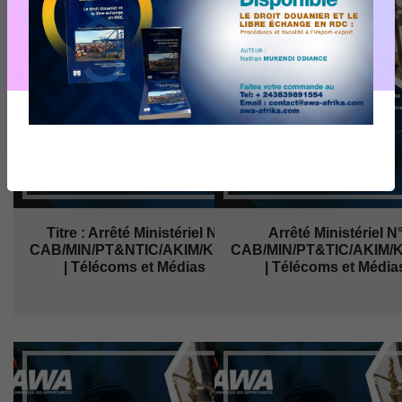
Titre : Arrêté Ministériel N°
Arrêté Ministériel N
CAB/MIN/PT&NTIC/AKIM/KL/Kabs/......
CAB/MIN/PT&TIC/AKIM/KL/K
| Télécoms et Médias
| Télécoms et Média