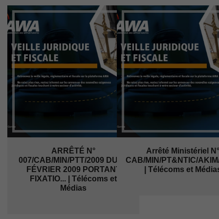
ARRÊTÉ N°
Arrêté Ministériel N
007/CAB/MIN/PTT/2009 DU 26
CAB/MIN/PT&NTIC/AKIM/KL
FÉVRIER 2009 PORTANT
| Télécoms et Média
FIXATIO... | Télécoms et
Médias