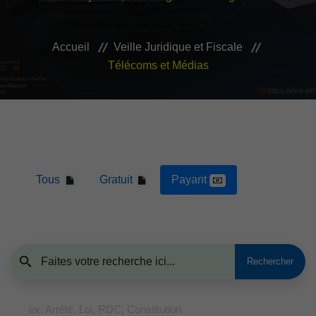
VEILLE JURIDIQUE ET FISCALE
Accueil
Veille Juridique et Fiscale
LES ANALYSES
Télécoms et Médias
Tous
Gratuit
Payant
ex. Arrêté, Loi, RDC, Constitution