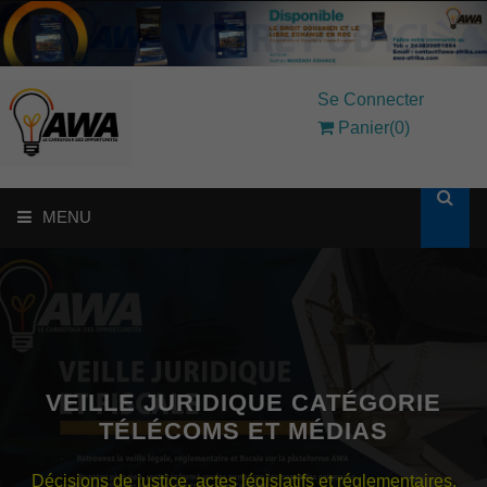
Se Connecter
Panier(0)
MENU
ACCUEIL
SOLUTIONS AUX ENTREPRISES
MON COMPTE
VEILLE JURIDIQUE CATÉGORIE
TÉLÉCOMS ET MÉDIAS
AWASHOP
Décisions de justice, actes législatifs et réglementaires.