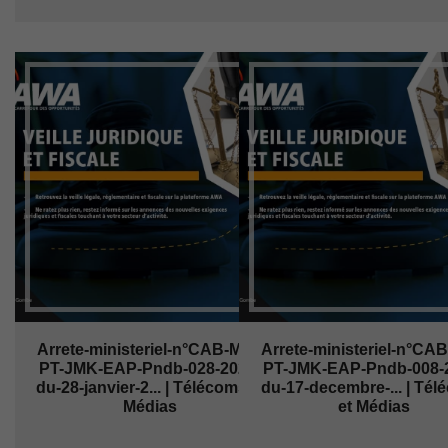
Arrete-ministeriel-n°CAB-MIN-
Arrete-ministeriel-n°CA
PT-JMK-EAP-Pndb-028-2026-
PT-JMK-EAP-Pndb-008-
du-28-janvier-2... | Télécoms et
du-17-decembre-... | Té
Médias
et Médias