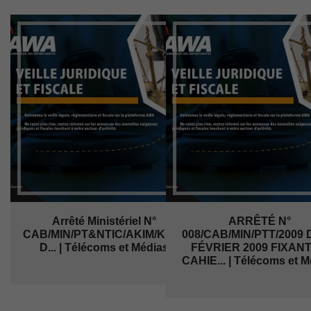
Arrêté Ministériel N°
ARRÊTÉ N°
CAB/MIN/PT&NTIC/AKIM/KL/Kabs/..../033/2022
008/CAB/MIN/PTT/2009 
D... | Télécoms et Médias
FÉVRIER 2009 FIXANT
CAHIE... | Télécoms et M