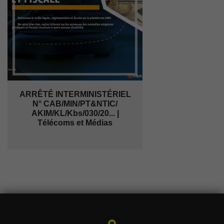
ARRÊTÉ INTERMINISTÉRIEL
N° CAB/MIN/PT&NTIC/
AKIM/KL/Kbs/030/20... |
Télécoms et Médias