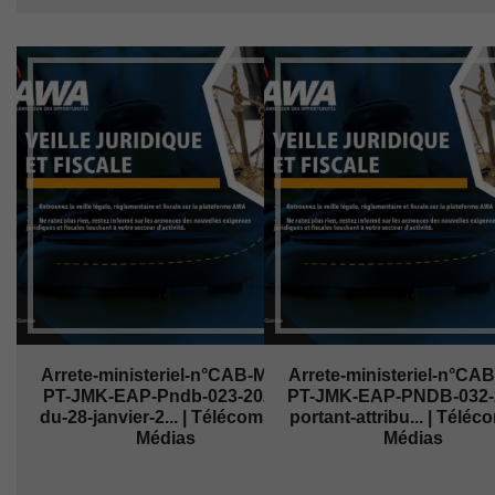
Arrete-ministeriel-n°CAB-MIN-
Arrete-ministeriel-n°CA
PT-JMK-EAP-Pndb-023-2026-
PT-JMK-EAP-PNDB-032-
du-28-janvier-2... | Télécoms et
portant-attribu... | Téléc
Médias
Médias