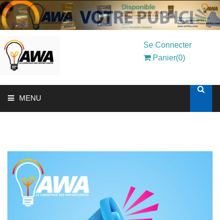
Se Connecter
Panier(0)
MENU
ACCUEIL
SOLUTIONS AUX ENTREPRISES
MON COMPTE
AWASHOP