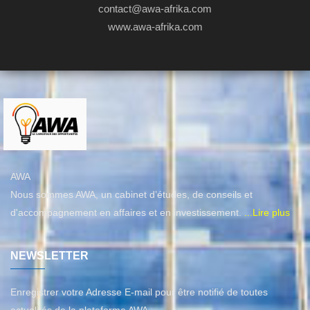
contact@awa-afrika.com
www.awa-afrika.com
AWA
Nous sommes AWA, un cabinet d’études, de conseils et
d'accompagnement en affaires et en investissement.
...Lire plus
NEWSLETTER
Enregistrer votre Adresse E-mail pour être notifié de toutes
actualités de la plateforme AWA