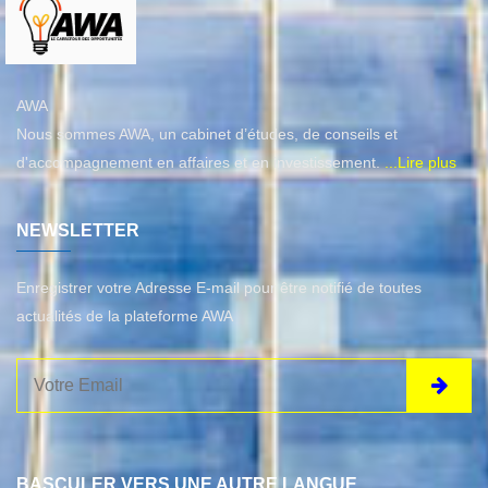
AWA
Nous sommes AWA, un cabinet d’études, de conseils et
d'accompagnement en affaires et en investissement.
...Lire plus
NEWSLETTER
Enregistrer votre Adresse E-mail pour être notifié de toutes
actualités de la plateforme AWA
BASCULER VERS UNE AUTRE LANGUE