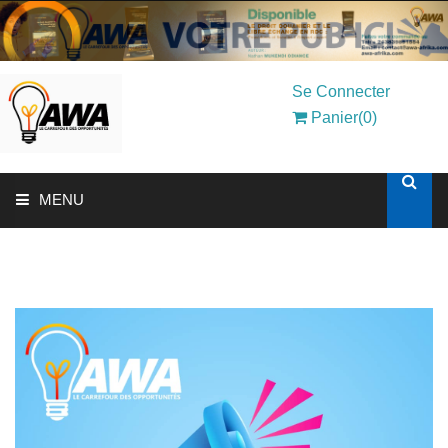
Se Connecter
Panier(0)
MENU
ACCUEIL
SOLUTIONS AUX ENTREPRISES
MON COMPTE
AWASHOP