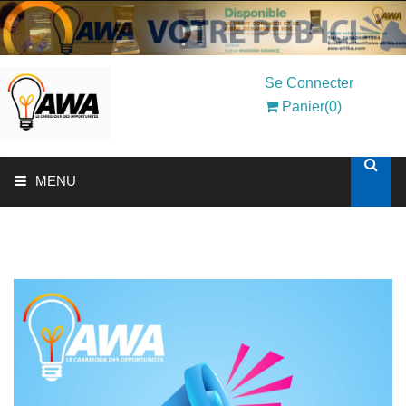
Se Connecter
Panier(0)
MENU
ACCUEIL
SOLUTIONS AUX ENTREPRISES
MON COMPTE
AWASHOP