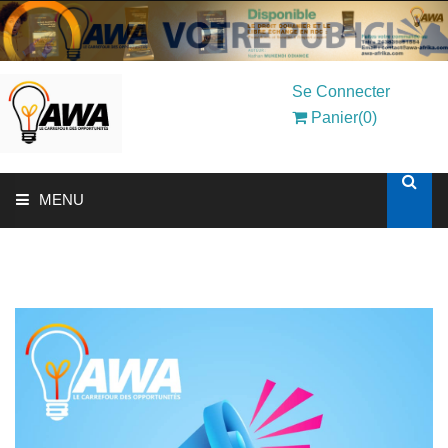
Se Connecter
Panier(0)
MENU
ACCUEIL
SOLUTIONS AUX ENTREPRISES
MON COMPTE
AWASHOP