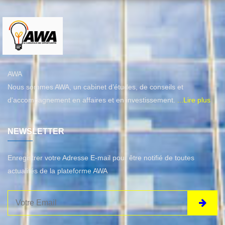
AWA
Nous sommes AWA, un cabinet d’études, de conseils et
d'accompagnement en affaires et en investissement.
...Lire plus
NEWSLETTER
Enregistrer votre Adresse E-mail pour être notifié de toutes
actualités de la plateforme AWA