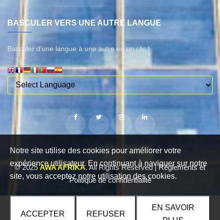
BASCULER VERS UNE AUTRE LANGUE
Basculer d'une langue à une autre en un clic !
Notre site utilise des cookies pour améliorer votre
expérience utilisateur. En continuant à naviguer sur notre
© 2025
AWA AFRIKA
. All Rights Reserved |
Règlements et
site, vous acceptez notre utilisation des cookies.
Politique de confidentialité
EN SAVOIR
ACCEPTER
REFUSER