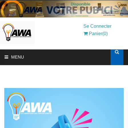
Se Connecter
Panier(0)
MENU
ACCUEIL
SOLUTIONS AUX ENTREPRISES
MON COMPTE
AWASHOP