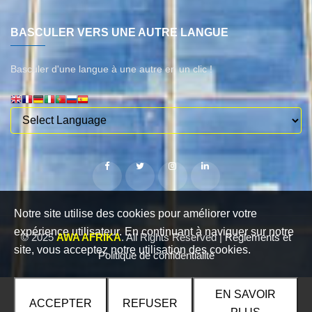
BASCULER VERS UNE AUTRE LANGUE
Basculer d'une langue à une autre en un clic !
Notre site utilise des cookies pour améliorer votre
expérience utilisateur. En continuant à naviguer sur notre
© 2025
AWA AFRIKA
. All Rights Reserved |
Règlements et
site, vous acceptez notre utilisation des cookies.
Politique de confidentialité
EN SAVOIR
ACCEPTER
REFUSER