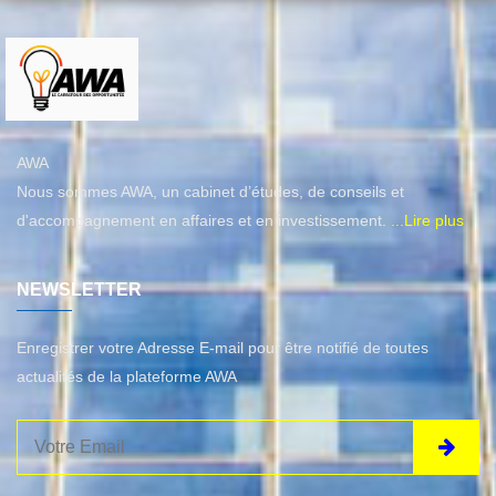
AWA
Nous sommes AWA, un cabinet d’études, de conseils et
d'accompagnement en affaires et en investissement.
...Lire plus
NEWSLETTER
Enregistrer votre Adresse E-mail pour être notifié de toutes
actualités de la plateforme AWA