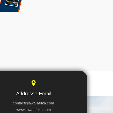
Addresse Email
contact@awa-afrika.com
www.awa-afrika.com