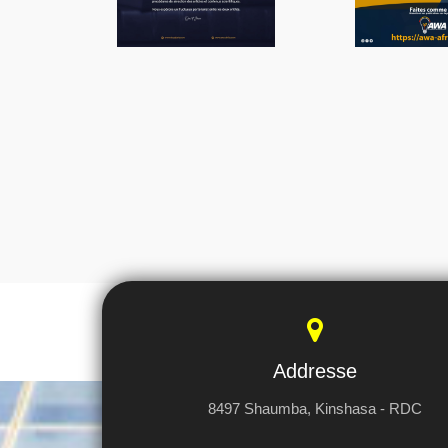
Addresse
8497 Shaumba, Kinshasa - RDC