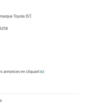
marque Toyota IST.
69258
es annonces en cliquant
ici
G