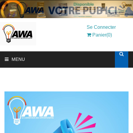
Se Connecter
Panier(0)
MENU
ACCUEIL
SOLUTIONS AUX ENTREPRISES
MON COMPTE
AWASHOP