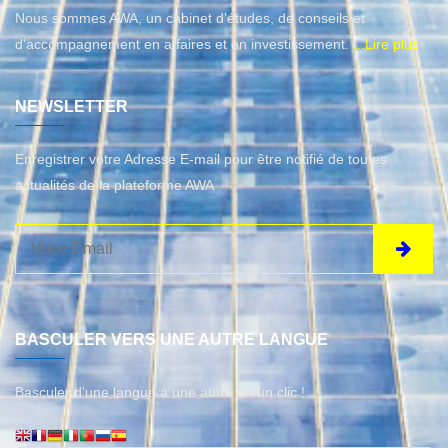
Nous sommes AWA, un cabinet d’études, de conseils et
d'accompagnement en affaires et en investissement.
...Lire plus
NEWSLETTER
Enregistrer votre Adresse E-mail pour être notifié de toutes
actualités de la plateforme AWA
BASCULER VERS UNE AUTRE LANGUE
Basculer d'une langue à une autre en un clic !