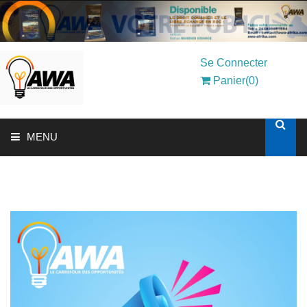
Se Connecter
Panier(0)
MENU
ACCUEIL
SOLUTIONS AUX ENTREPRISES
MON COMPTE
AWASHOP