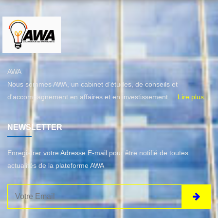
AWA
Nous sommes AWA, un cabinet d’études, de conseils et
d'accompagnement en affaires et en investissement.
...Lire plus
NEWSLETTER
Enregistrer votre Adresse E-mail pour être notifié de toutes
actualités de la plateforme AWA