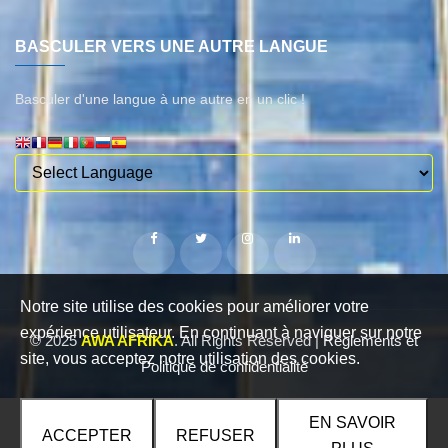
BASCULER VERS UNE AUTRE LANGUE
Basculer d'une langue à une autre en un clic !
Notre site utilise des cookies pour améliorer votre
expérience utilisateur. En continuant à naviguer sur notre
© 2025
AWA AFRIKA
. All Rights Reserved |
Règlements et
site, vous acceptez notre utilisation des cookies.
Politique de confidentialité
EN SAVOIR
ACCEPTER
REFUSER