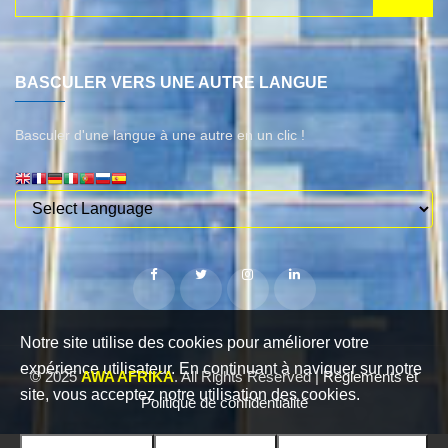
BASCULER VERS UNE AUTRE LANGUE
Basculer d'une langue à une autre en un clic !
Notre site utilise des cookies pour améliorer votre
expérience utilisateur. En continuant à naviguer sur notre
© 2025
AWA AFRIKA
. All Rights Reserved |
Règlements et
site, vous acceptez notre utilisation des cookies.
Politique de confidentialité