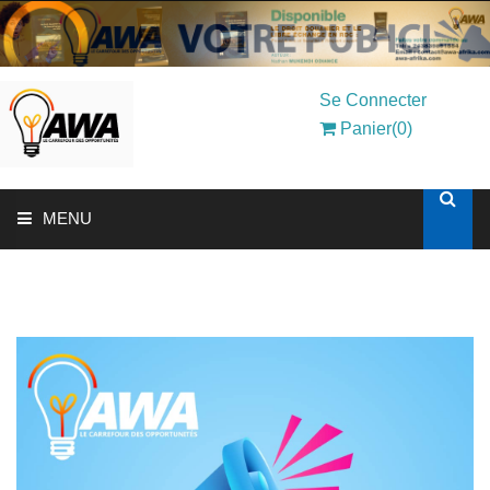
Se Connecter
Panier(0)
MENU
ACCUEIL
SOLUTIONS AUX ENTREPRISES
MON COMPTE
AWASHOP