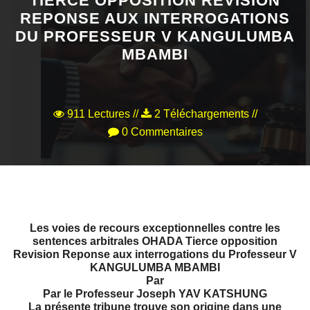
TIERCE OPPOSITION REVISION
REPONSE AUX INTERROGATIONS
VEILLE JURIDIQUE ET FISCALE
DU PROFESSEUR V KANGULUMBA
MBAMBI
LES ANALYSES
911 Lectures //
2 Téléchargements //
0 Commentaires
Les voies de recours exceptionnelles contre les
sentences arbitrales OHADA Tierce opposition
Revision Reponse aux interrogations du Professeur V
KANGULUMBA MBAMBI
Par
Par le Professeur Joseph YAV KATSHUNG
La présente tribune trouve son origine dans une