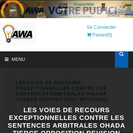
Se Connecter
Panier(0)
MENU
ACCUEIL
SOLUTIONS AUX ENTREPRISES
MON COMPTE
LES VOIES DE RECOURS
EXCEPTIONNELLES CONTRE LES
SENTENCES ARBITRALES OHADA
AWASHOP