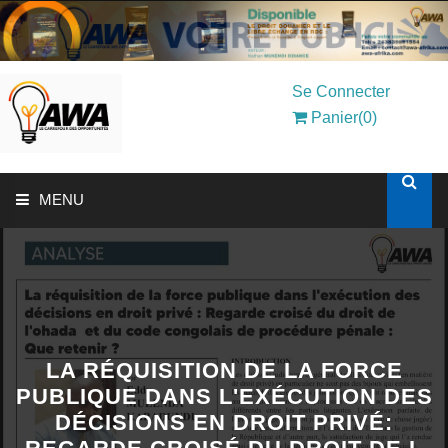
Se Connecter
Panier(0)
MENU
ACCUEIL
SOLUTIONS AUX ENTREPRISES
MON COMPTE
LA RÉQUISITION DE LA FORCE
PUBLIQUE DANS L'EXÉCUTION DES
DÉCISIONS EN DROIT PRIVÉ:
AWASHOP