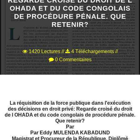
REGARDE CROISÉ DU DROIT DE L
OHADA ET DU CODE CONGOLAIS
VEILLE JURIDIQUE ET FISCALE
DE PROCÉDURE PÉNALE. QUE
RETENIR?
LES ANALYSES
1420 Lectures //
4 Téléchargements //
0 Commentaires
La réquisition de la force publique dans l'exécution
des décisions en droit privé: Regarde croisé du droit
de l OHADA et du code congolais de procédure pénale.
Que retenir?
Par
Par Eddy MULENDA KABADUND
Magistrat et Procureur de la République, Diplômé