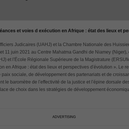
nces et voies d exécution en Afrique : état des lieux et pe
Officiers Judicaires (UAHJ) et la Chambre Nationale des Huissi
0 et 11 juin 2021 au Centre Mahatma Gandhi de Niamey (Niger), e
(UIHJ) et l'École Régionale Supérieure de la Magistrature (ERSUM
en Afrique : état des lieux et perspectives d'évolution ». Le r
e paix sociale, de développement des partenariats et de croiss
t le baromètre de l'effectivité de la justice et l'épine dorsale 
place de choix dans les stratégies de développement économique 
ADVERTISING