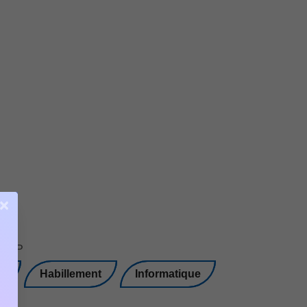
×
mSHOP
s
Habillement
Informatique