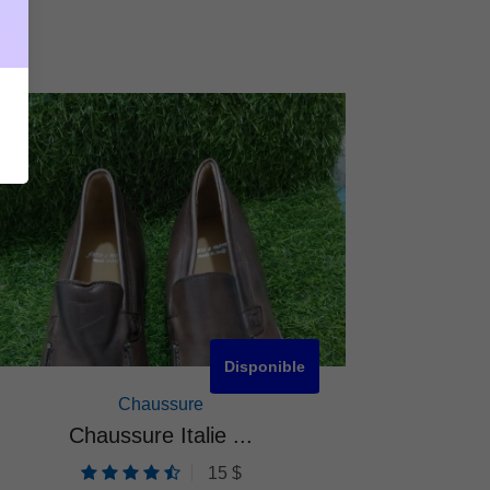
Disponible
Chaussure
Chaussure Italie ...
C
15 $