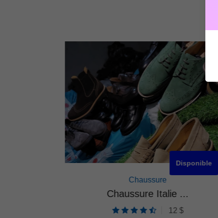
isponible
Disponible
Chaussure
ent...
Chaussure Italie ...
$
12 $