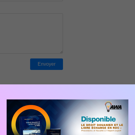
WARAM SHOP
es vos achats et vendez vos articles sur la marketplace Wara
Agro-alimentaire
Beauté et style
Chaussure
Mobilier & maison
Téléphone
Véhicule