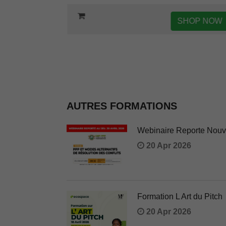
HOP NOW
SHOP NOW
AUTRES FORMATIONS
Webinaire Reporte Nouve
20 Apr 2026
Formation L Art du Pitch
20 Apr 2026