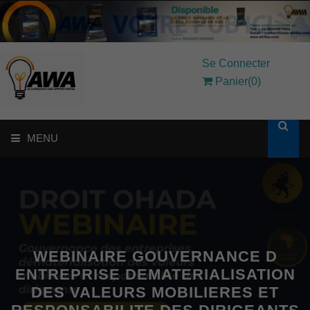
Se Connecter
Panier(0)
MENU
ACCUEIL
SOLUTIONS AUX ENTREPRISES
MON COMPTE
WEBINAIRE GOUVERNANCE D
ENTREPRISE DEMATERIALISATION
DES VALEURS MOBILIERES ET
AWASHOP