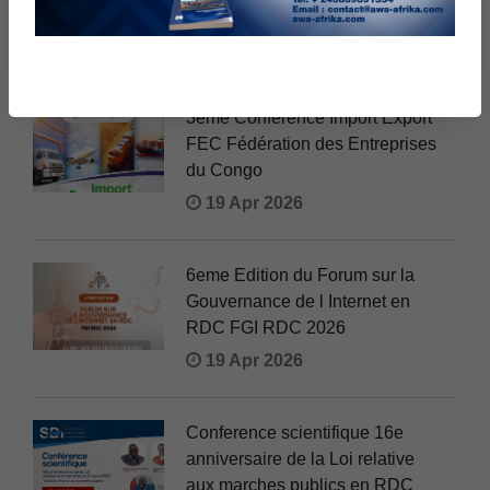
20 Apr 2026
3eme Conference Import Export
FEC Fédération des Entreprises
du Congo
19 Apr 2026
6eme Edition du Forum sur la
Gouvernance de l Internet en
RDC FGI RDC 2026
19 Apr 2026
Conference scientifique 16e
anniversaire de la Loi relative
aux marches publics en RDC