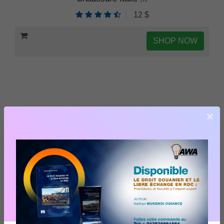
12 $
SHOP NOW
×
AUTRES FORMATIONS
Webinaire Reporte Nouvelle
Date jeudi 30 Avril 2026 à 09h00
20 Apr 2026
Formation L Art du Pitch