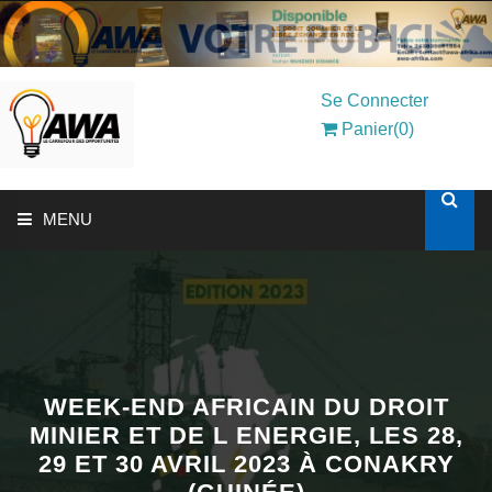
Se Connecter
Panier(0)
MENU
ACCUEIL
SOLUTIONS AUX ENTREPRISES
MON COMPTE
WEEK-END AFRICAIN DU DROIT
MINIER ET DE L ENERGIE, LES 28,
29 ET 30 AVRIL 2023 À CONAKRY
AWASHOP