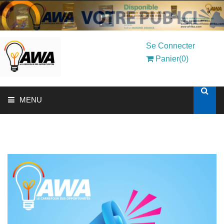
Se Connecter
Panier(0)
MENU
ACCUEIL
SOLUTIONS AUX ENTREPRISES
MON COMPTE
AWASHOP