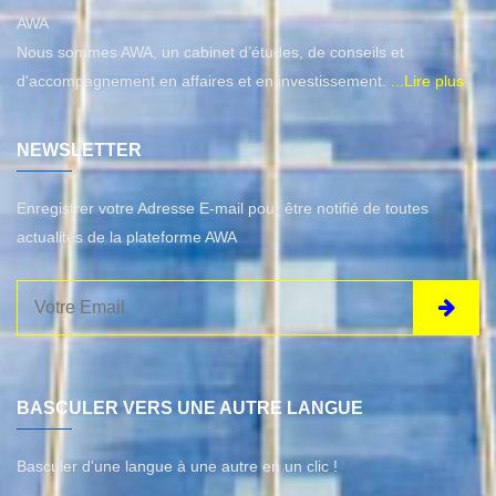
AWA
Nous sommes AWA, un cabinet d’études, de conseils et
d'accompagnement en affaires et en investissement.
...Lire plus
NEWSLETTER
Enregistrer votre Adresse E-mail pour être notifié de toutes
actualités de la plateforme AWA
BASCULER VERS UNE AUTRE LANGUE
Basculer d'une langue à une autre en un clic !