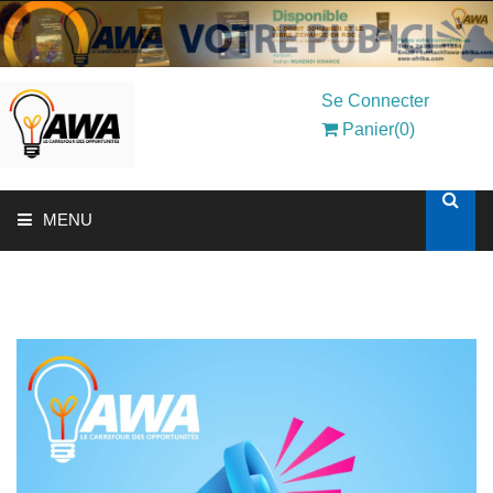
Se Connecter
Panier(0)
MENU
ACCUEIL
SOLUTIONS AUX ENTREPRISES
MON COMPTE
AWASHOP