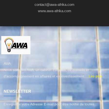
contact@awa-afrika.com
www.awa-afrika.com
AWA
Nous sommes AWA, un cabinet d’études, de conseils et
d'accompagnement en affaires et en investissement.
...Lire plus
NEWSLETTER
Enregistrer votre Adresse E-mail pour être notifié de toutes