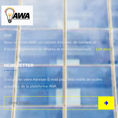
AWA
Nous sommes AWA, un cabinet d’études, de conseils et
d'accompagnement en affaires et en investissement.
...Lire plus
NEWSLETTER
Enregistrer votre Adresse E-mail pour être notifié de toutes
actualités de la plateforme AWA