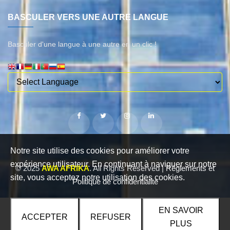
BASCULER VERS UNE AUTRE LANGUE
Basculer d'une langue à une autre en un clic !
Notre site utilise des cookies pour améliorer votre
expérience utilisateur. En continuant à naviguer sur notre
© 2025
AWA AFRIKA
. All Rights Reserved |
Règlements et
site, vous acceptez notre utilisation des cookies.
Politique de confidentialité
EN SAVOIR
ACCEPTER
REFUSER
PLUS