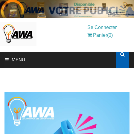
Se Connecter
Panier(0)
MENU
ACCUEIL
SOLUTIONS AUX ENTREPRISES
MON COMPTE
AWASHOP