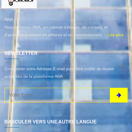
AWA
Nous sommes AWA, un cabinet d’études, de conseils et
d'accompagnement en affaires et en investissement.
...Lire plus
NEWSLETTER
Enregistrer votre Adresse E-mail pour être notifié de toutes
actualités de la plateforme AWA
BASCULER VERS UNE AUTRE LANGUE