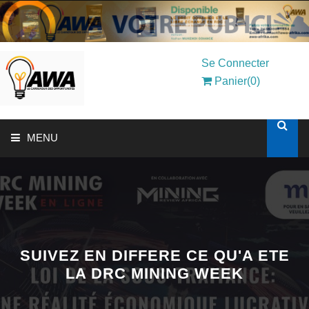
Se Connecter
Panier(0)
MENU
ACCUEIL
SOLUTIONS AUX ENTREPRISES
MON COMPTE
SUIVEZ EN DIFFERE CE QU'A ETE
LA DRC MINING WEEK
AWASHOP