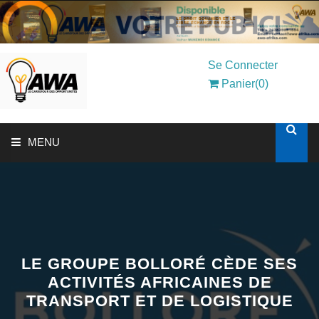
Se Connecter
Panier(0)
MENU
ACCUEIL
SOLUTIONS AUX ENTREPRISES
MON COMPTE
LE GROUPE BOLLORÉ CÈDE SES
ACTIVITÉS AFRICAINES DE
TRANSPORT ET DE LOGISTIQUE
AWASHOP