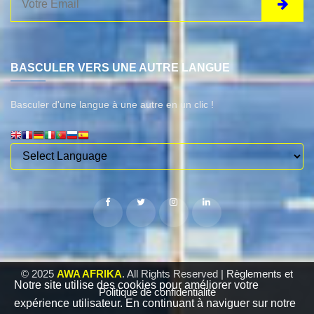
BASCULER VERS UNE AUTRE LANGUE
Basculer d'une langue à une autre en un clic !
© 2025
AWA AFRIKA
. All Rights Reserved |
Règlements et
Notre site utilise des cookies pour améliorer votre
Politique de confidentialité
expérience utilisateur. En continuant à naviguer sur notre