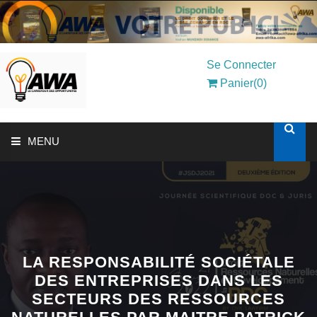
Se Connecter
Panier(0)
MENU
ACCUEIL
SOLUTIONS AUX ENTREPRISES
MON COMPTE
LA RESPONSABILITÉ SOCIÉTALE
DES ENTREPRISES DANS LES
SECTEURS DES RESSOURCES
AWASHOP