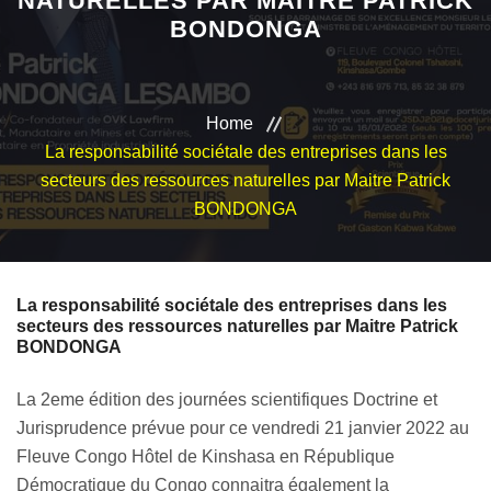
NATURELLES PAR MAITRE PATRICK
BONDONGA
VEILLE JURIDIQUE ET FISCALE
LES ANALYSES
Home
La responsabilité sociétale des entreprises dans les
secteurs des ressources naturelles par Maitre Patrick
BONDONGA
La responsabilité sociétale des entreprises dans les
secteurs des ressources naturelles par Maitre Patrick
BONDONGA
La 2eme édition des journées scientifiques Doctrine et
Jurisprudence prévue pour ce vendredi 21 janvier 2022 au
Fleuve Congo Hôtel de Kinshasa en République
Démocratique du Congo connaitra également la