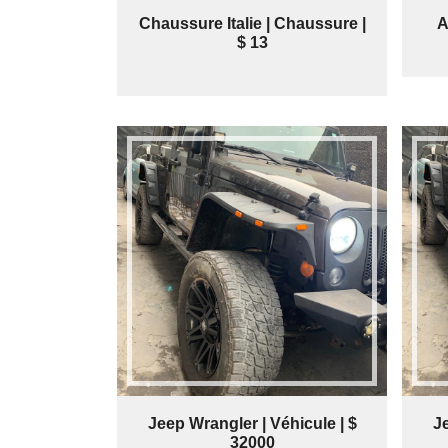
Chaussure Italie | Chaussure |
A
$ 13
Jeep Wrangler | Véhicule | $
Je
32000