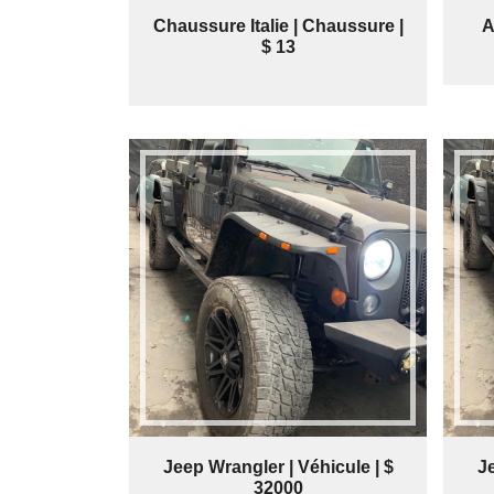
Chaussure Italie | Chaussure |
A
$ 13
Jeep Wrangler | Véhicule | $
Je
32000