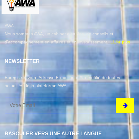
AWA
Nous sommes AWA, un cabinet d’études, de conseils et
d'accompagnement en affaires et en investissement.
...Lire plus
NEWSLETTER
Enregistrer votre Adresse E-mail pour être notifié de toutes
actualités de la plateforme AWA
BASCULER VERS UNE AUTRE LANGUE