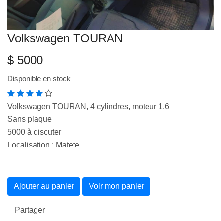
VEILLE JURIDIQUE ET FISCALE
Volkswagen TOURAN
LES ANALYSES
$ 5000
Disponible en stock
Volkswagen TOURAN, 4 cylindres, moteur 1.6
Sans plaque
5000 à discuter
Localisation : Matete
Ajouter au panier
Voir mon panier
Partager