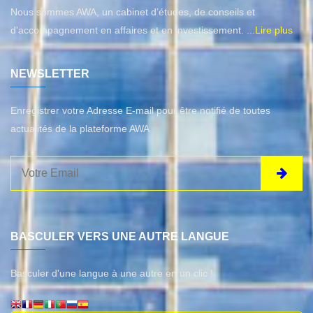
Nous sommes AWA, un cabinet d’études, de conseils et
d'accompagnement en affaires et en investissement.
...Lire plus
NEWSLETTER
Enregistrer votre Adresse E-mail pour être notifié de toutes
actualités de la plateforme AWA
BASCULER VERS UNE AUTRE LANGUE
Basculer d'une langue à une autre en un clic !