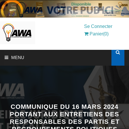
Se Connecter
Panier(0)
MENU
ACCUEIL
SOLUTIONS AUX ENTREPRISES
MON COMPTE
COMMUNIQUE DU 16 MARS 2024
PORTANT AUX ENTRETIENS DES
RESPONSABLES DES PARTIS ET
AWASHOP