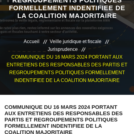
REGROUPEMENTS POLITIQUES
FORMELLEMENT INDENTIFIEE DE
VEILLE JURIDIQUE ET FISCALE
LA COALITION MAJORITAIRE
LES ANALYSES
Accueil
Veille juridique et fiscale
Jurisprudence
COMMUNIQUE DU 16 MARS 2024 PORTANT AUX
ENTRETIENS DES RESPONSABLES DES PARTIS ET
REGROUPEMENTS POLITIQUES FORMELLEMENT
INDENTIFIEE DE LA COALITION MAJORITAIRE
COMMUNIQUE DU 16 MARS 2024 PORTANT
AUX ENTRETIENS DES RESPONSABLES DES
PARTIS ET REGROUPEMENTS POLITIQUES
FORMELLEMENT INDENTIFIEE DE LA
COALITION MAJORITAIRE