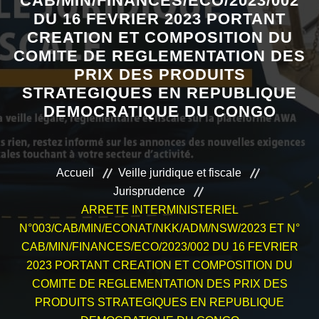
CAB/MIN/FINANCES/ECO/2023/002
DU 16 FEVRIER 2023 PORTANT
VEILLE JURIDIQUE ET FISCALE
CREATION ET COMPOSITION DU
COMITE DE REGLEMENTATION DES
LES ANALYSES
PRIX DES PRODUITS
STRATEGIQUES EN REPUBLIQUE
DEMOCRATIQUE DU CONGO
Accueil
Veille juridique et fiscale
Jurisprudence
ARRETE INTERMINISTERIEL
N°003/CAB/MIN/ECONAT/NKK/ADM/NSW/2023 ET N°
CAB/MIN/FINANCES/ECO/2023/002 DU 16 FEVRIER
2023 PORTANT CREATION ET COMPOSITION DU
COMITE DE REGLEMENTATION DES PRIX DES
PRODUITS STRATEGIQUES EN REPUBLIQUE