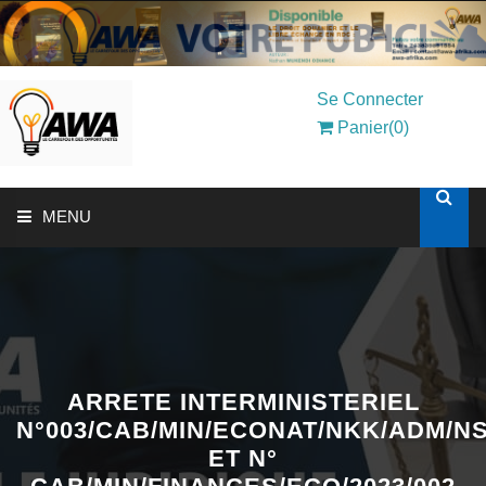
Se Connecter
Panier(0)
MENU
ACCUEIL
SOLUTIONS AUX ENTREPRISES
MON COMPTE
ARRETE INTERMINISTERIEL
N°003/CAB/MIN/ECONAT/NKK/ADM/N
ET N°
AWASHOP