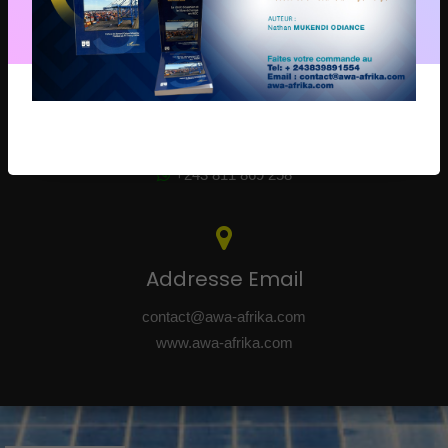
8497 Shaumba, Kinshasa - RDC
Téléphone
+243 811 869 258
+243 811 869 258
Addresse Email
contact@awa-afrika.com
www.awa-afrika.com