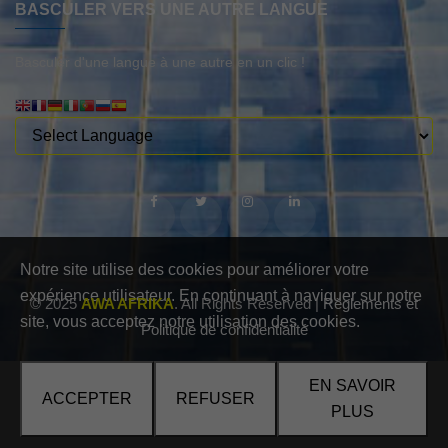
BASCULER VERS UNE AUTRE LANGUE
Basculer d'une langue à une autre en un clic !
Notre site utilise des cookies pour améliorer votre
expérience utilisateur. En continuant à naviguer sur notre
© 2025
AWA AFRIKA
. All Rights Reserved |
Règlements et
site, vous acceptez notre utilisation des cookies.
Politique de confidentialité
EN SAVOIR
ACCEPTER
REFUSER
PLUS