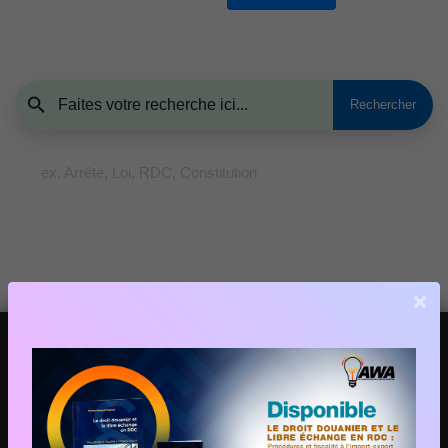
ex. Arrêté, Loi, RDC, Constitution
×
Addresse