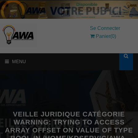
Se Connecter
Panier(0)
MENU
ACCUEIL
SOLUTIONS AUX ENTREPRISES
MON COMPTE
VEILLE JURIDIQUE CATÉGORIE
WARNING
: TRYING TO ACCESS
ARRAY OFFSET ON VALUE OF TYPE
AWASHOP