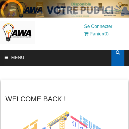
Se Connecter
Panier(0)
MENU
ACCUEIL
SOLUTIONS AUX ENTREPRISES
WELCOME BACK !
MON COMPTE
AWASHOP