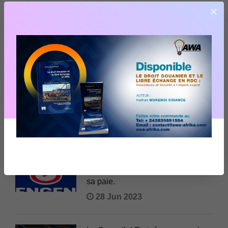
×
Recrutement pour l'Ecole
Régionale Supérieure de la
Magistrature
29 Jul 2023
Appel à contributions de la revue
Réflexions Juridiques Africaines
– Parution de décembre 2023
22 Jul 2023
Engen DRC S.A a lancé un appel
d’offre relatif à l'externalisation de
sa paie.
28 Jun 2023