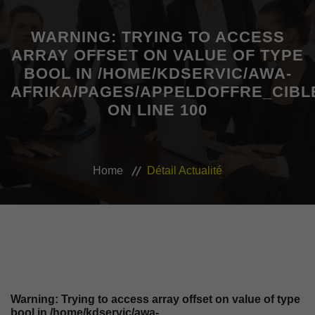
MON COMPTE
WARNING
: TRYING TO ACCESS
ARRAY OFFSET ON VALUE OF TYPE
AWASHOP
BOOL IN
/HOME/KDSERVIC/AWA-
AFRIKA/PAGES/APPELDOFFRE_CIBL
VEILLE JURIDIQUE ET FISCALE
ON LINE
100
LES ANALYSES
Home
Détail Actualité
Warning
: Trying to access array offset on value of type
bool in
/home/kdservic/awa-