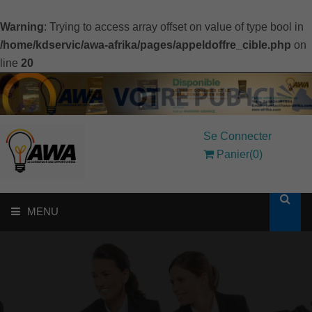
Warning
: Trying to access array offset on value of type bool in
/home/kdservic/awa-afrika/pages/appeldoffre_cible.php
on
line
20
Se Connecter
Panier(0)
MENU
ACCUEIL
SOLUTIONS AUX ENTREPRISES