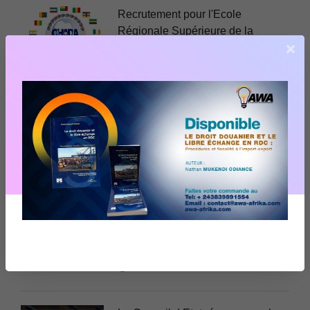
Recrutement pour l'Ecole
Régionale Supérieure de la
×
Magistrature
29 Jul 2023
Appel à contributions de la revue
Réflexions Juridiques Africaines
– Parution de décembre 2023
22 Jul 2023
Engen DRC S.A a lancé un appel
d’offre relatif à l'externalisation de
sa paie.
28 Jun 2023