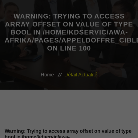
MON COMPTE
WARNING
: TRYING TO ACCESS
ARRAY OFFSET ON VALUE OF TYPE
AWASHOP
BOOL IN
/HOME/KDSERVIC/AWA-
AFRIKA/PAGES/APPELDOFFRE_CIBL
VEILLE JURIDIQUE ET FISCALE
ON LINE
100
LES ANALYSES
Home
Détail Actualité
Warning
: Trying to access array offset on value of type
bool in
/home/kdservic/awa-