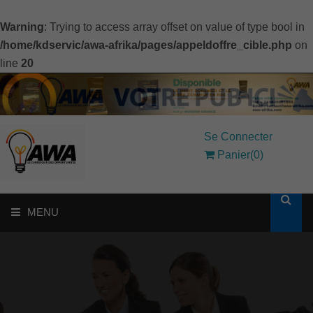
Warning
: Trying to access array offset on value of type bool in
/home/kdservic/awa-afrika/pages/appeldoffre_cible.php
on
line
20
Se Connecter
Panier(0)
MENU
ACCUEIL
SOLUTIONS AUX ENTREPRISES