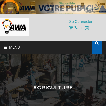
Se Connecter
Panier(0)
MENU
ACCUEIL
SOLUTIONS AUX ENTREPRISES
MON COMPTE
AGRICULTURE
AWASHOP