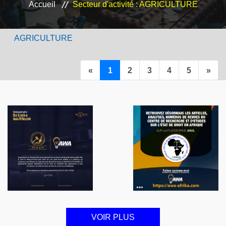
Accueil
Secteur d'activité : AGRICULTURE
VEILLE JURIDIQUE ET FISCALE
AGRICULTURE
LES ANALYSES
Previous
Nex
«
1
2
3
4
5
»
VOIR PLUS