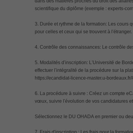
dans des matières proches du droit des affaire
scientifique du diplôme (exemple : experts-com
3. Durée et rythme de la formation: Les cours q
pour celles et ceux qui se trouvent à l'étranger.
4. Contrôle des connaissances: Le contrôle de
5. Modalités d'inscription: L'Université de Bo
effectuer l'intégralité de la procédure sur la pl
https://ecandidat-licence-master.u-bordeaux.fr/
6. La procédure à suivre : Créez un compte eC
vœux, suivre l'évolution de vos candidatures e
Sélectionnez le DU OHADA en premier ou deu
7. Frais d'inscription : Les frais pour la format