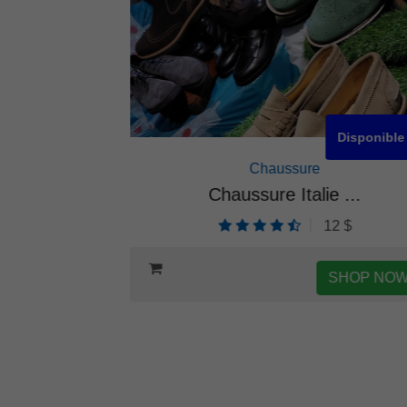
isponible
Disponible
Chaussure
ent...
Chaussure Italie ...
$
12 $
HOP NOW
SHOP NOW