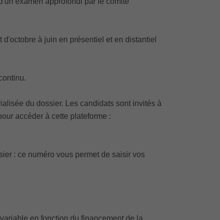
t d'un examen approfondi par le comité
'octobre à juin en présentiel et en distantiel
continu.
alisée du dossier. Les candidats sont invités à
 pour accéder à cette plateforme :
ier : ce numéro vous permet de saisir vos
€ (variable en fonction du financement de la