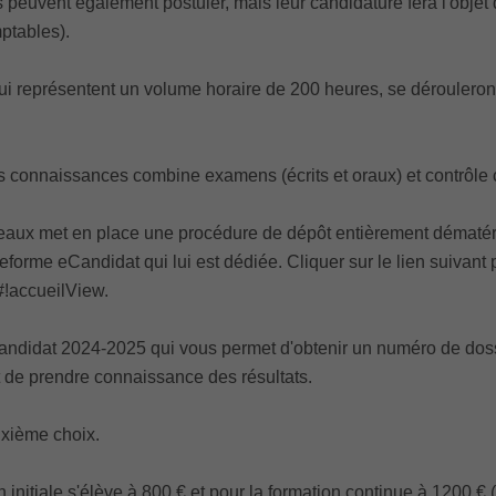
s peuvent également postuler, mais leur candidature fera l'obje
ptables).
ui représentent un volume horaire de 200 heures, se dérouleront d
s connaissances combine examens (écrits et oraux) et contrôle 
rdeaux met en place une procédure de dépôt entièrement dématéri
ateforme eCandidat qui lui est dédiée. Cliquer sur le lien suivant
#!accueilView.
andidat 2024-2025 qui vous permet d'obtenir un numéro de doss
t de prendre connaissance des résultats.
xième choix.
ion initiale s'élève à 800 € et pour la formation continue à 1200 