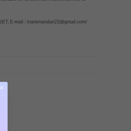
OISSET, E-mail : marienandan23@gmail.com/
×