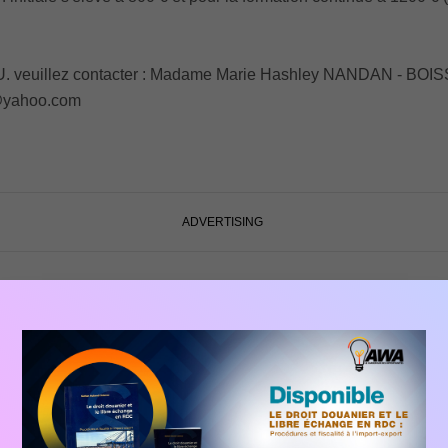
au D.U. veuillez contacter : Madame Marie Hashley NANDAN - B
8@yahoo.com
ADVERTISING