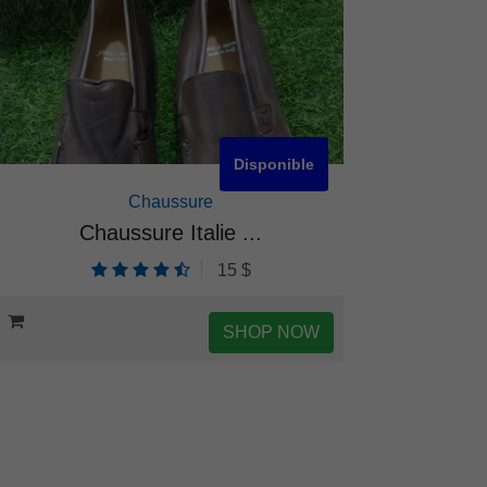
Disponible
Chaussure
Chaussure Italie ...
C
15 $
SHOP NOW