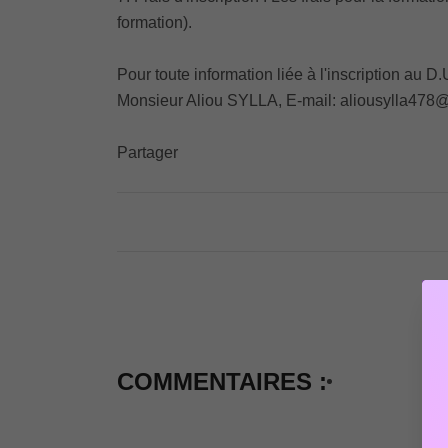
formation).
Pour toute information liée à l'inscription 
Monsieur Aliou SYLLA, E-mail: aliousylla47
Partager
COMMENTAIRES :