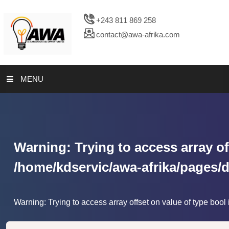
+243 811 869 258
contact@awa-afrika.com
MENU
A PROPOS
LES ANALYSES
Warning
: Trying to access array of
NOS ACTIVITES
/home/kdservic/awa-afrika/pages/do
Warning
: Trying to access array offset on value of type bool