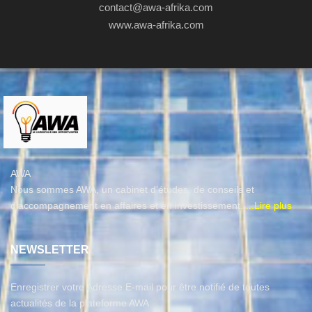
contact@awa-afrika.com
www.awa-afrika.com
AWA
Nous sommes AWA, un cabinet d’études, de conseils et
d'accompagnement en affaires et en investissement.
...Lire plus
NEWSLETTER
Enregistrer votre Adresse E-mail pour être notifié de toutes
actualités de la plateforme AWA