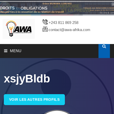
+243 811 869 258
contact@awa-afrika.com
MENU
A PROPOS
xsjyBldb
CATALOGUES
PHOTOTHEQUE
VOIR LES AUTRES PROFILS