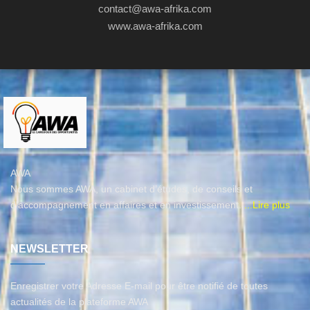
contact@awa-afrika.com
www.awa-afrika.com
AWA
Nous sommes AWA, un cabinet d’études, de conseils et
d'accompagnement en affaires et en investissement.
...Lire plus
NEWSLETTER
Enregistrer votre Adresse E-mail pour être notifié de toutes
actualités de la plateforme AWA