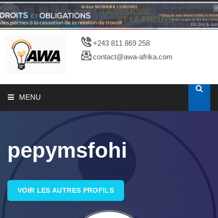
+243 811 869 258
contact@awa-afrika.com
MENU
A PROPOS
pepymsfohi
CATALOGUES
PHOTOTHEQUE
VOIR LES AUTRES PROFILS