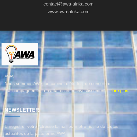
contact@awa-afrika.com
www.awa-afrika.com
AWA
Nous sommes AWA, un cabinet d’études, de conseils et
d'accompagnement en affaires et en investissement.
...Lire plus
NEWSLETTER
Enregistrer votre Adresse E-mail pour être notifié de toutes
actualités de la plateforme AWA