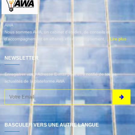
AWA
Nous sommes AWA, un cabinet d’études, de conseils et
d'accompagnement en affaires et en investissement.
...Lire plus
NEWSLETTER
Enregistrer votre Adresse E-mail pour être notifié de toutes
actualités de la plateforme AWA
BASCULER VERS UNE AUTRE LANGUE