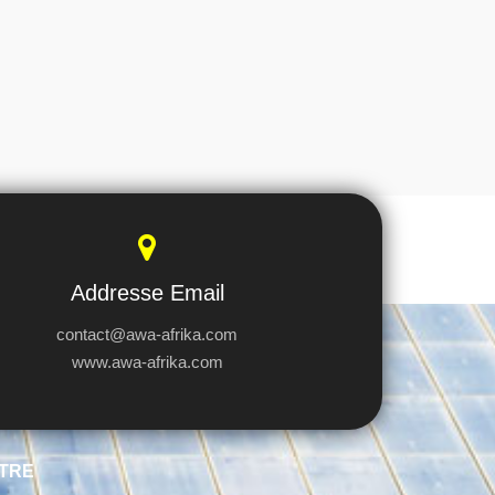
Addresse Email
contact@awa-afrika.com
www.awa-afrika.com
TRE