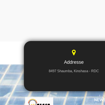
Addresse
8497 Shaumba, Kinshasa - RDC
NEWS