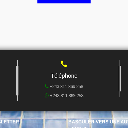
Téléphone
+243 811 869 258
+243 811 869 258
LETTER
BASCULER VERS UNE AU