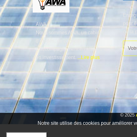
Enregi
pour ê
AWA
de la 
Nous sommes AWA, un cabinet
d’études, de conseils et
d'accompagnement en affaires et
en investissement.
...Lire plus
© 2025
Notre site utilise des cookies pour améliorer v