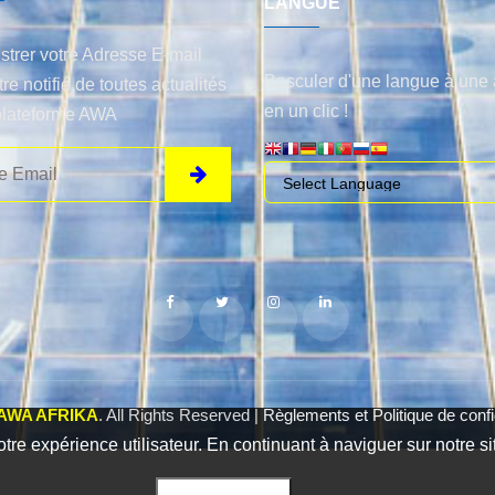
LANGUE
strer votre Adresse E-mail
Basculer d'une langue à une 
tre notifié de toutes actualités
en un clic !
plateforme AWA
AWA AFRIKA
. All Rights Reserved |
Règlements et Politique de confid
otre expérience utilisateur. En continuant à naviguer sur notre si