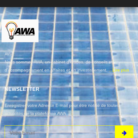
AWA
Nous sommes AWA, un cabinet d’études, de conseils et
d'accompagnement en affaires et en investissement.
...Lire plus
NEWSLETTER
Enregistrer votre Adresse E-mail pour être notifié de toutes
actualités de la plateforme AWA