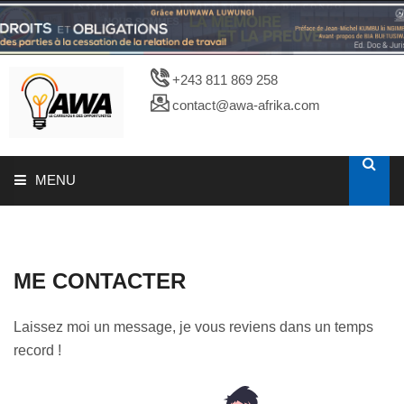
+243 811 869 258
contact@awa-afrika.com
MENU
A PROPOS
ME CONTACTER
CATALOGUES
Laissez moi un message, je vous reviens dans un temps
PHOTOTHEQUE
record !