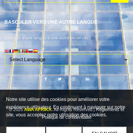
BASCULER VERS UNE AUTRE LANGUE
Basculer d'une langue à une autre en un clic !
Notre site utilise des cookies pour améliorer votre
expérience utilisateur. En continuant à naviguer sur notre
© 2025
AWA AFRIKA
. All Rights Reserved |
Règlements et
site, vous acceptez notre utilisation des cookies.
Politique de confidentialité