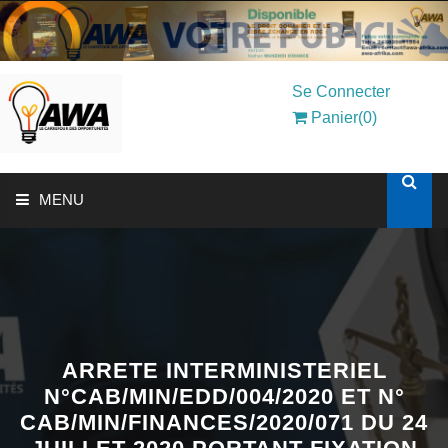
Se Connecter
Panier(0)
MENU
ACCUEIL
SOLUTIONS AUX ENTREPRISES
MON COMPTE
ARRETE INTERMINISTERIEL
N°CAB/MIN/EDD/004/2020 ET N°
CAB/MIN/FINANCES/2020/071 DU 24
AWASHOP