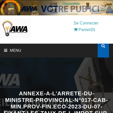
Se Connecter
Panier(0)
MENU
ACCUEIL
SOLUTIONS AUX ENTREPRISES
MON COMPTE
ANNEXE-A-L'ARRETE-DU-
MINISTRE-PROVINCIAL-N°017-CAB-
MIN.PROV-FIN.ECO-2023-DU-07-
AWASHOP