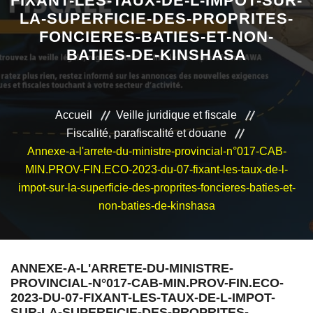
FIXANT-LES-TAUX-DE-L-IMPOT-SUR-
LA-SUPERFICIE-DES-PROPRITES-
VEILLE JURIDIQUE ET FISCALE
FONCIERES-BATIES-ET-NON-
BATIES-DE-KINSHASA
LES ANALYSES
Accueil
Veille juridique et fiscale
Fiscalité, parafiscalité et douane
Annexe-a-l'arrete-du-ministre-provincial-n°017-CAB-
MIN.PROV-FIN.ECO-2023-du-07-fixant-les-taux-de-l-
impot-sur-la-superficie-des-proprites-foncieres-baties-et-
non-baties-de-kinshasa
ANNEXE-A-L'ARRETE-DU-MINISTRE-
PROVINCIAL-N°017-CAB-MIN.PROV-FIN.ECO-
2023-DU-07-FIXANT-LES-TAUX-DE-L-IMPOT-
SUR-LA-SUPERFICIE-DES-PROPRITES-