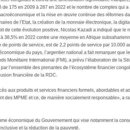
sé de 175 en 2009 à 287 en 2022 et le nombre de comptes qui a at
é macroéconomique et la mise en œuvre continue des réformes da
aires de l’Etat, la création de la monnaie électronique, la digita
it de cette évolution positive, Nicolas Kazadi a indiqué que le n
itué à 38,5% en 2022 contre une moyenne en Afrique subsaharien
de points de service, est de 2,2 points de service par 10.000 adu
nce économique du pays, l’argentier national a fait remarquer 
nds Monétaire International (FMI), a prévu l’élaboration de la St
réée par l’ensemble des prenantes de l’écosystème financier congo
lusion financière de la RDC.
ccès aux produits et services financiers formels, abordables et a
ement des MPME et ce, de manière socialement responsable», a r
amme économique du Gouvernement qui vise notamment la consolid
nclusive et la réduction de la pauvreté.