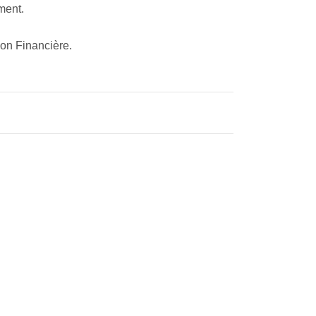
ment.
ion Financière.