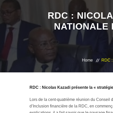
RDC : NICOL
NATIONALE 
Home
RDC : 
RDC : Nicolas Kazadi présente la « stratégie
Lors de la cent-quatrième réunion du Conseil d
d’Inclusion financière de la RDC, en commençan
explications, il a fait savoir que le paysage f