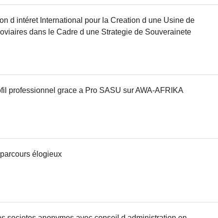
n d intéret International pour la Creation d une Usine de
roviaires dans le Cadre d une Strategie de Souverainete
rofil professionnel grace a Pro SASU sur AWA-AFRIKA
arcours élogieux
s societes anonymes avec conseil d administration en