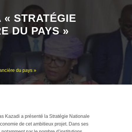
 « STRATÉGIE
E DU PAYS »
nancière du pays »
as Kazadi a présenté la Stratégie Nationale
économie de cet ambitieux projet. Dans ses
e, notamment par le nombre d’institutions