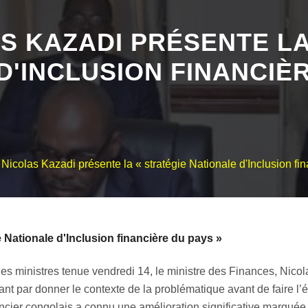
AS KAZADI PRÉSENTE LA
D'INCLUSION FINANCIÈR
Nicolas Kazadi présente la « stratégie Nationale d'Inclusion fi
 Nationale d'Inclusion financière du pays »
es ministres tenue vendredi 14, le ministre des Finances, Nicol
t par donner le contexte de la problématique avant de faire l’
inancier congolais a connu une amélioration significative marqué