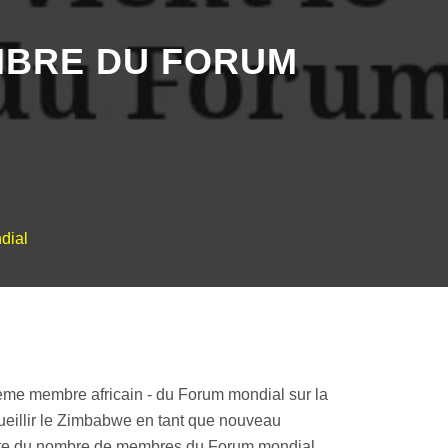
MBRE DU FORUM
dial
6ème membre africain - du Forum mondial sur la
ueillir le Zimbabwe en tant que nouveau
ante du nombre de membres du Forum mondial