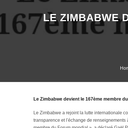
LE ZIMBABWE 
Ho
Le Zimbabwe devient le 167ème membre du
Le Zimbabwe a rejoint la lutte internationale 
transparence et l'échange de renseignements à
membre du Forum mondial », a déclaré Gaël P