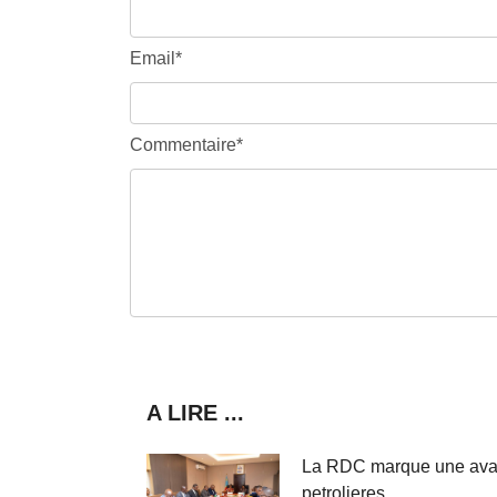
Email*
Commentaire*
A LIRE ...
La RDC marque une avance
petrolieres