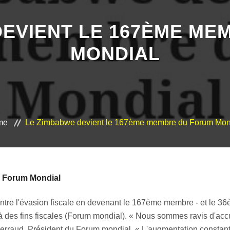
DEVIENT LE 167ÈME ME
MONDIAL
me
Le Zimbabwe devient le 167ème membre du Forum Mon
 Forum Mondial
contre l'évasion fiscale en devenant le 167ème membre - et le 3
 des fins fiscales (Forum mondial). « Nous sommes ravis d'acc
erraud, Président du Forum mondial. « L'augmentation const