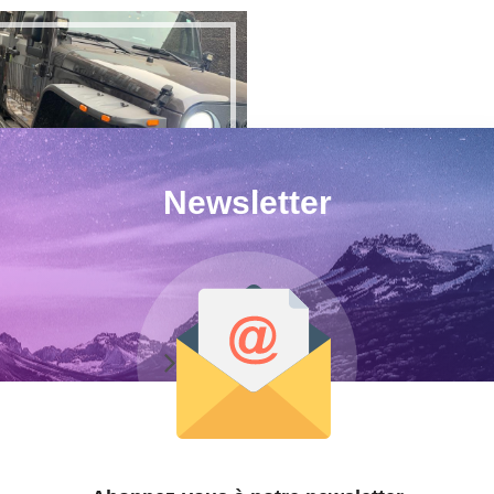
Newsletter
ep Wrangler | Véhicule | $
32000