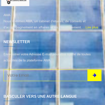
AWA
Nous sommes AWA, un cabinet d’études, de conseils et
d'accompagnement en affaires et en investissement.
...Lire plus
NEWSLETTER
Enregistrer votre Adresse E-mail pour être notifié de toutes
actualités de la plateforme AWA
BASCULER VERS UNE AUTRE LANGUE