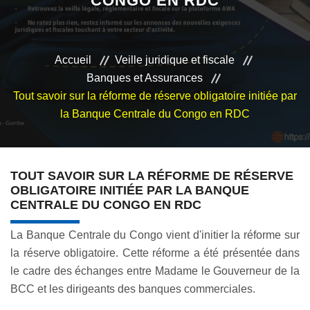
CONGO EN RDC
VEILLE JURIDIQUE ET FISCALE
LES ANALYSES
Accueil
Veille juridique et fiscale
Banques et Assurances
Tout savoir sur la réforme de réserve obligatoire initiée par
la Banque Centrale du Congo en RDC
TOUT SAVOIR SUR LA RÉFORME DE RÉSERVE
OBLIGATOIRE INITIÉE PAR LA BANQUE
CENTRALE DU CONGO EN RDC
La Banque Centrale du Congo vient d'initier la réforme sur
la réserve obligatoire. Cette réforme a été présentée dans
le cadre des échanges entre Madame le Gouverneur de la
BCC et les dirigeants des banques commerciales.