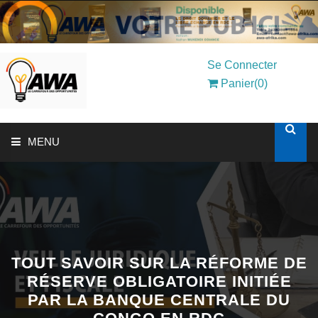
Se Connecter
Panier(0)
MENU
ACCUEIL
SOLUTIONS AUX ENTREPRISES
MON COMPTE
TOUT SAVOIR SUR LA RÉFORME DE
RÉSERVE OBLIGATOIRE INITIÉE
PAR LA BANQUE CENTRALE DU
AWASHOP