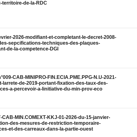
-territoire-de-la-RDC
vrier-2026-modifiant-et-completant-le-decret-2008-
des-sepcifications-techniques-des-plaques-
ant-de-la-competence-DGI
el-n°009-CAB-MINIPRO-FIN.ECIA.PME.PPG-N.U-2021-
-larrete-de-2019-portant-fixation-des-taux-des-
ces-a-percevoir-a-linitiative-du-min-prov-eco
007-CAB-MIN.COMEXT-KKJ-01-2026-du-15-janvier-
ion-des-mesures-de-restriction-temporaire-
ces-et-des-carreaux-dans-la-partie-ouest