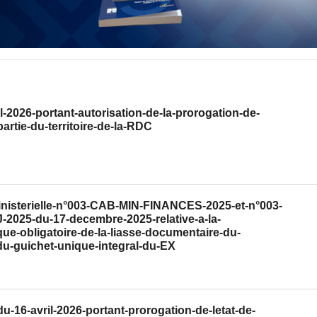
l-2026-portant-autorisation-de-la-prorogation-de-
partie-du-territoire-de-la-RDC
ministerielle-n°003-CAB-MIN-FINANCES-2025-et-n°003-
025-du-17-decembre-2025-relative-a-la-
que-obligatoire-de-la-liasse-documentaire-du-
u-guichet-unique-integral-du-EX
-16-avril-2026-portant-prorogation-de-letat-de-