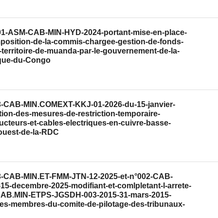
0001-ASM-CAB-MIN-HYD-2024-portant-mise-en-place-
position-de-la-commis-chargee-gestion-de-fonds-
u-territoire-de-muanda-par-le-gouvernement-de-la-
que-du-Congo
003-CAB-MIN.COMEXT-KKJ-01-2026-du-15-janvier-
ion-des-mesures-de-restriction-temporaire-
cteurs-et-cables-electriques-en-cuivre-basse-
-ouest-de-la-RDC
003-CAB-MIN.ET-FMM-JTN-12-2025-et-n°002-CAB-
5-decembre-2025-modifiant-et-comlpletant-l-arrete-
7-CAB.MIN-ETPS-JGSDH-003-2015-31-mars-2015-
es-membres-du-comite-de-pilotage-des-tribunaux-