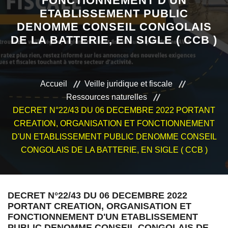
FONCTIONNEMENT D'UN
ETABLISSEMENT PUBLIC
VEILLE JURIDIQUE ET FISCALE
DENOMME CONSEIL CONGOLAIS
DE LA BATTERIE, EN SIGLE ( CCB )
LES ANALYSES
Accueil
Veille juridique et fiscale
Ressources naturelles
DECRET N°22/43 DU 06 DECEMBRE 2022 PORTANT
CREATION, ORGANISATION ET FONCTIONNEMENT
D'UN ETABLISSEMENT PUBLIC DENOMME CONSEIL
CONGOLAIS DE LA BATTERIE, EN SIGLE ( CCB )
DECRET N°22/43 DU 06 DECEMBRE 2022
PORTANT CREATION, ORGANISATION ET
FONCTIONNEMENT D'UN ETABLISSEMENT
PUBLIC DENOMME CONSEIL CONGOLAIS DE