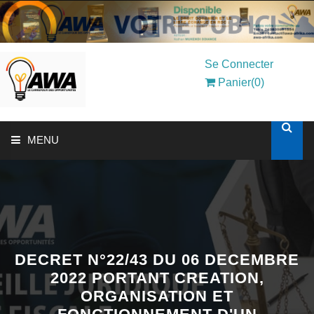
Se Connecter
Panier(0)
MENU
ACCUEIL
SOLUTIONS AUX ENTREPRISES
MON COMPTE
DECRET N°22/43 DU 06 DECEMBRE
2022 PORTANT CREATION,
ORGANISATION ET
AWASHOP