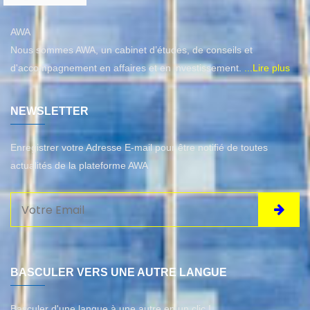
AWA
Nous sommes AWA, un cabinet d’études, de conseils et
d'accompagnement en affaires et en investissement.
...Lire plus
NEWSLETTER
Enregistrer votre Adresse E-mail pour être notifié de toutes
actualités de la plateforme AWA
BASCULER VERS UNE AUTRE LANGUE
Basculer d'une langue à une autre en un clic !